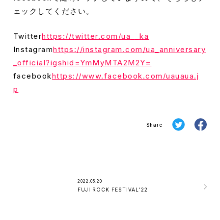
ェックしてください。
Twitter
https://twitter.com/ua__ka
Instagram
https://instagram.com/ua_anniversary
_official?igshid=YmMyMTA2M2Y=
facebook
https://www.facebook.com/uauaua.j
p
Share
2022.05.20
FUJI ROCK FESTIVAL’22