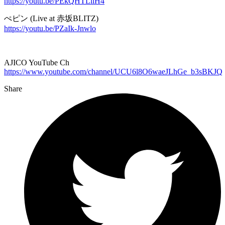
https://youtu.be/PEkQHTLllH4
ぺピン (Live at 赤坂BLITZ)
https://youtu.be/PZaIk-Jnwlo
AJICO YouTube Ch
https://www.youtube.com/channel/UCU6l8O6waeJLhGe_b3sBKJQ
Share