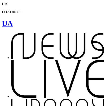
UA
LOADING...
UA