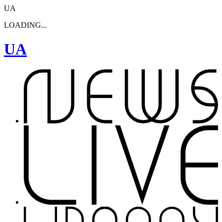
UA
LOADING...
UA